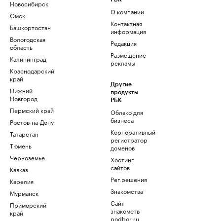
Новосибирск
О компании
Омск
Контактная
Башкортостан
информация
Вологодская
Редакция
область
Размещение
Калининград
рекламы
Краснодарский
край
Другие
Нижний
продукты
Новгород
РБК
Пермский край
Облако для
бизнеса
Ростов-на-Дону
Корпоративный
Татарстан
регистратор
Тюмень
доменов
Черноземье
Хостинг
сайтов
Кавказ
Рег.решения
Карелия
Знакомства
Мурманск
Сайт
Приморский
знакомств
край
podbor.ru