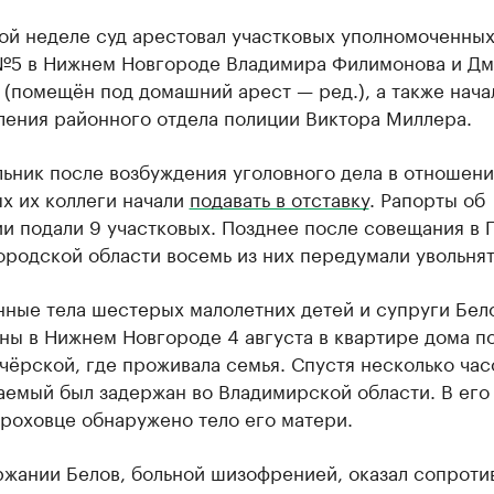
ой неделе суд арестовал участковых уполномоченных
№5 в Нижнем Новгороде Владимира Филимонова и Дм
(помещён под домашний арест — ред.), а также нача
ления районного отдела полиции Виктора Миллера.
ьник после возбуждения уголовного дела в отношен
х их коллеги начали
подавать в отставку
. Рапорты об
и подали 9 участковых. Позднее после совещания в 
родской области восемь из них передумали увольнят
нные тела шестерых малолетних детей и супруги Бел
ы в Нижнем Новгороде 4 августа в квартире дома по
ёрской, где проживала семья. Спустя несколько час
аемый был задержан во Владимирской области. В его
роховце обнаружено тело его матери.
ржании Белов, больной шизофренией, оказал сопроти