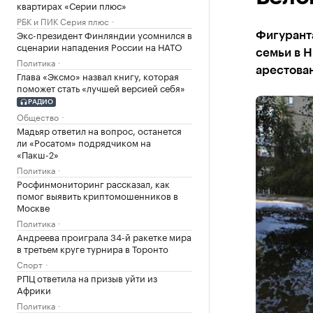
квартирах «Серии плюс»
РБК и ПИК Серия плюс
Экс-президент Финляндии усомнился в
Фигуранта
сценарии нападения России на НАТО
семьи в Н
Политика
арестова
Глава «Эксмо» назвал книгу, которая
поможет стать «лучшей версией себя»
РАДИО
Общество
Мадьяр ответил на вопрос, останется
ли «Росатом» подрядчиком на
«Пакш-2»
Политика
Росфинмониторинг рассказал, как
помог выявить криптомошенников в
Москве
Политика
Андреева проиграла 34-й ракетке мира
в третьем круге турнира в Торонто
Спорт
РПЦ ответила на призыв уйти из
Африки
Политика