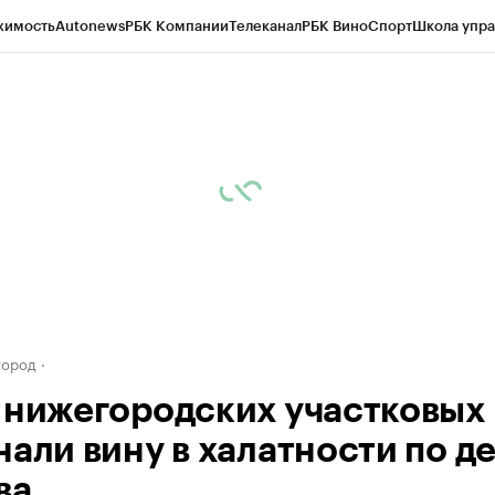
жимость
Autonews
РБК Компании
Телеканал
РБК Вино
Спорт
Школа упра
д
Стиль
Крипто
РБК Бизнес-среда
Дискуссионный клуб
Исследования
К
а контрагентов
Политика
Экономика
Бизнес
Технологии и медиа
Фина
город
 нижегородских участковых
нали вину в халатности по д
ва