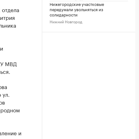
Нижегородские участковые
 отдела
передумали увольняться из
солидарности
итрия
Нижний Новгород
льника
ии
ГУ МВД
ься.
ова
 ул.
ов
 родном
вление и