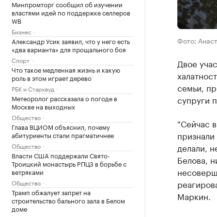
Минпромторг сообщил об изучении
властями идей по поддержке селлеров
WB
Бизнес
Фото: Анас
Александр Усик заявил, что у него есть
«два варианта» для прощального боя
Спорт
Двое уча
Что такое медленная жизнь и какую
халатност
роль в этом играет дерево
семьи, пр
РБК и Старквуд
Метеоролог рассказала о погоде в
супруги 
Москве на выходных
Общество
"Сейчас 
Глава ВЦИОМ объяснил, почему
признали 
абитуриенты стали прагматичнее
Общество
делали, н
Власти США поддержали Свято-
Белова, н
Троицкий монастырь РПЦЗ в борьбе с
несоверш
ветряками
реагиров
Общество
Трамп обжалует запрет на
Маркин.
строительство бального зала в Белом
доме