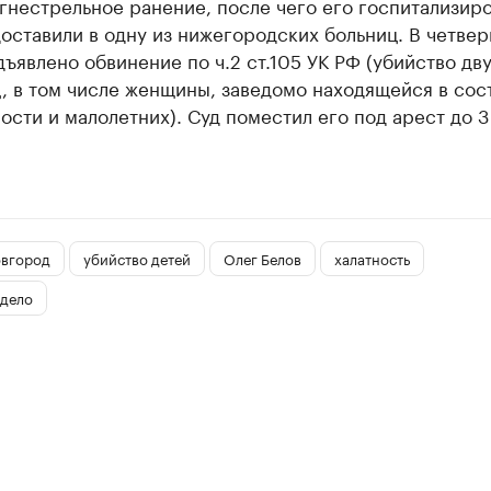
гнестрельное ранение, после чего его госпитализиро
оставили в одну из нижегородских больниц. В четвер
ъявлено обвинение по ч.2 ст.105 УК РФ (убийство дву
, в том числе женщины, заведомо находящейся в сос
сти и малолетних). Суд поместил его под арест до 3
вгород
убийство детей
Олег Белов
халатность
 дело