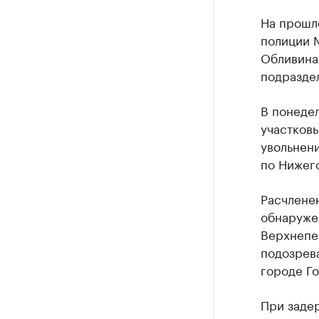
На прошл
полиции 
Обливина 
подразде
В понедел
участковы
увольнени
по Нижего
Расчлене
обнаружен
Верхнепеч
подозрев
городе Го
При заде