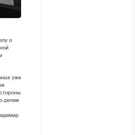
елу о
тной
м
нных уже
не
 стороны
по делам
ладимир