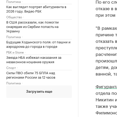
По его с
Политика
Как выглядит портрет абитуриента в
отказе в 
2026 году. Видео РБК
при этом 
Общество
В США рассказали, как помогли
снарядам из Сербии попасть на
"В рамках
Украину
причине т
Политика
отказать 
Будущее Ходынского поля: от пашни и
аэродрома до города в городе
преступл
РБК и Stone
расчленит
Звезда НБА избежал наказания за
произошло
незаконное ношение оружия
детям, до
Спорт
Силы ПВО сбили 75 БПЛА над
ванной, т
регионами России за 12 часов
Политика
Фигуранта
отдела по
Загрузить еще
Никитин 
также уч
Филимоно