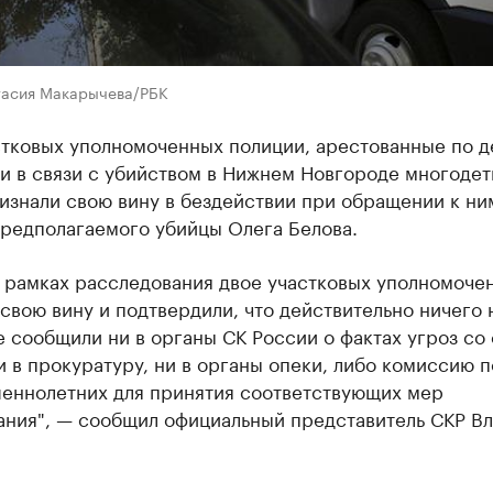
тасия Макарычева/РБК
стковых уполномоченных полиции, арестованные по д
и в связи с убийством в Нижнем Новгороде многоде
изнали свою вину в бездействии при обращении к ни
предполагаемого убийцы Олега Белова.
в рамках расследования двое участковых уполномоче
свою вину и подтвердили, что действительно ничего 
е сообщили ни в органы СК России о фактах угроз со
и в прокуратуру, ни в органы опеки, либо комиссию 
еннолетних для принятия соответствующих мер
ания", — сообщил официальный представитель СКР В