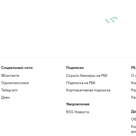
Социальные сети
Подписки
РБ
ВКонтакте
Скрыть баннеры на РБК
О 
Одноклассники
Подписка на РБК
Ко
Telegram
Корпоративная подписка
Ре
Дзен
Ра
Уведомления
RSS Новости
Др
Об
Ко
до