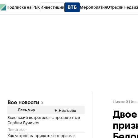
Подписка на РБК
Инвестиции
Мероприятия
Отрасли
Недви
РБК Курсы
РБК Life
Тренды
Визионеры
Национальные проекты
Горо
Газета
Спецпроекты СПб
Конференции СПб
Спецпроекты
Проверк
Нижний Нов
Все новости
Н.Новгород
Весь мир
Двое
Зеленский встретился с президентом
Сербии Вучичем
приз
Политика
Как устроены приватные террасы в
Бело