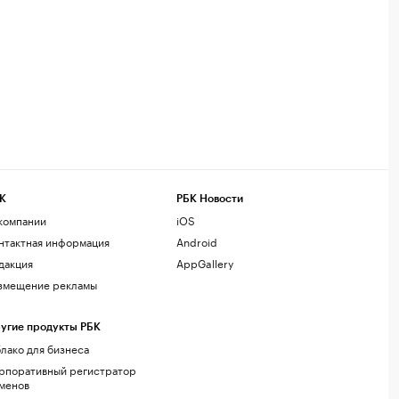
К
РБК Новости
компании
iOS
нтактная информация
Android
дакция
AppGallery
змещение рекламы
угие продукты РБК
лако для бизнеса
рпоративный регистратор
менов