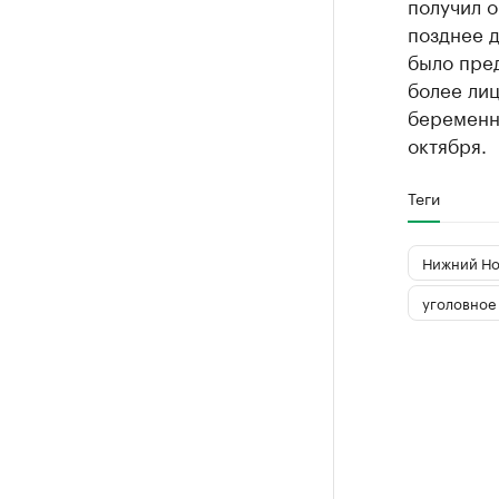
получил о
позднее д
было пред
более лиц
беременно
октября.
Теги
Нижний Но
уголовное