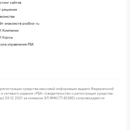
стинг сайтов
г.решения
акомства
йт знакомств podbor.ru
К Компании
К Курсы
ола управления РБК
регистрации средства массовой информации выдано Федеральной
и сетевого издания «РБК» (свидетельство о регистрации средства
ор) 03.12.2021 за номером ЭЛ №ФС77-82385) сопровождаются