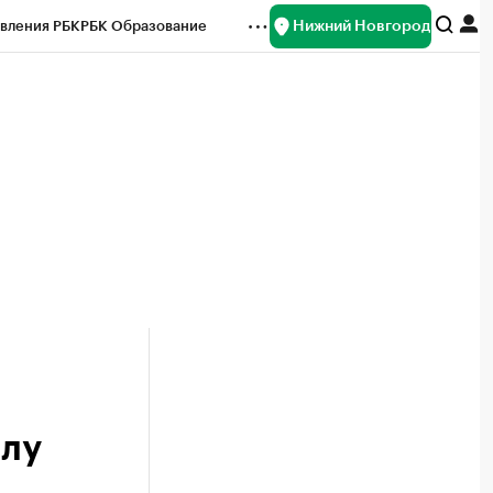
Нижний Новгород
вления РБК
РБК Образование
редитные рейтинги
Франшизы
нсы
Рынок наличной валюты
елу