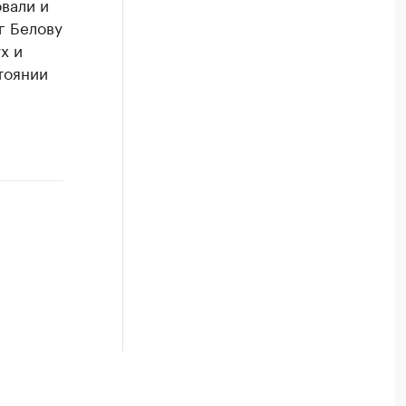
вали и
г Белову
х и
тоянии