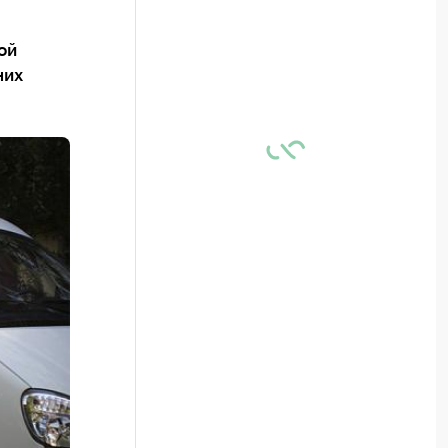
ой
них