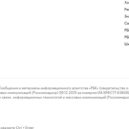
Хо
Ре
Зн
Са
РБ
РБ
Шк
ения и материалы информационного агентства «РБК» (свидетельство о 
овых коммуникаций (Роскомнадзор) 09.12.2015 за номером ИА №ФС77-63848) 
 связи, информационных технологий и массовых коммуникаций (Роскомнадз
нажмите Ctrl + Enter