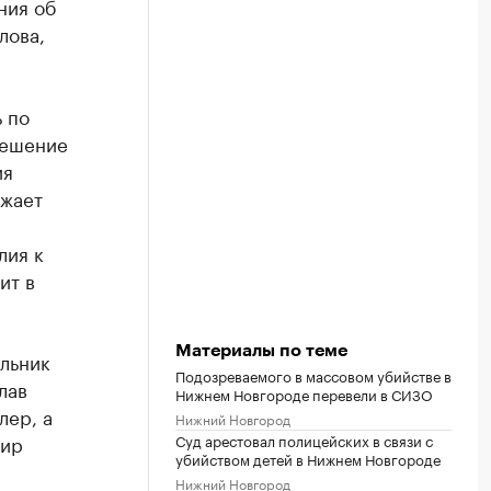
ния об
лова,
 по
решение
ия
ожает
лия к
ит в
Материалы по теме
льник
Подозреваемого в массовом убийстве в
лав
Нижнем Новгороде перевели в СИЗО
лер, а
Нижний Новгород
мир
Суд арестовал полицейских в связи с
убийством детей в Нижнем Новгороде
Нижний Новгород