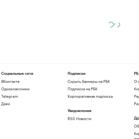
Социальные сети
Подписки
РБ
ВКонтакте
Скрыть баннеры на РБК
О 
Одноклассники
Подписка на РБК
Ко
Telegram
Корпоративная подписка
Ре
Дзен
Ра
Уведомления
RSS Новости
Др
Об
Ко
до