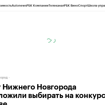
жимость
Autonews
РБК Компании
Телеканал
РБК Вино
Спорт
Школа упра
д
Стиль
Крипто
РБК Бизнес-среда
Дискуссионный клуб
Исследования
К
а контрагентов
Политика
Экономика
Бизнес
Технологии и медиа
Фина
город
у Нижнего Новгорода
ложили выбирать на конкур
ве