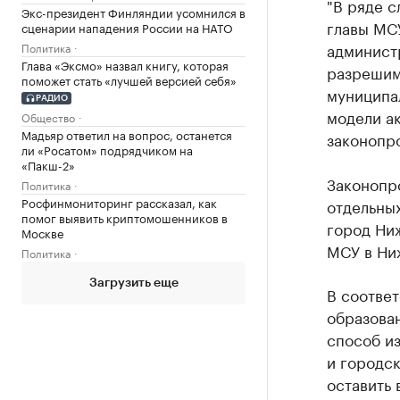
"В ряде с
Экс-президент Финляндии усомнился в
главы МСУ
сценарии нападения России на НАТО
админист
Политика
Глава «Эксмо» назвал книгу, которая
разрешим
поможет стать «лучшей версией себя»
муниципал
РАДИО
модели ак
Общество
Мадьяр ответил на вопрос, останется
законопро
ли «Росатом» подрядчиком на
«Пакш-2»
Законопр
Политика
Росфинмониторинг рассказал, как
отдельны
помог выявить криптомошенников в
город Ни
Москве
МСУ в Ни
Политика
Загрузить еще
В соотве
образова
способ из
и городск
оставить 