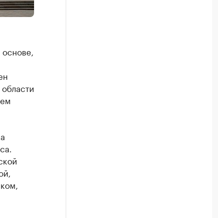
 основе,
ен
 области
ием
ла
са.
ской
ой,
ком,