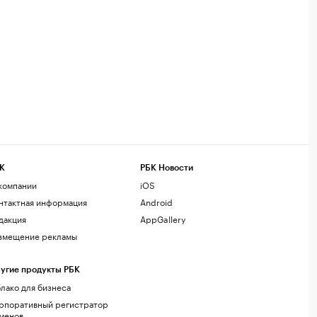
К
РБК Новости
компании
iOS
нтактная информация
Android
дакция
AppGallery
змещение рекламы
угие продукты РБК
лако для бизнеса
рпоративный регистратор
менов