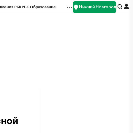
Нижний Новгород
вления РБК
РБК Образование
редитные рейтинги
Франшизы
нсы
Рынок наличной валюты
сной