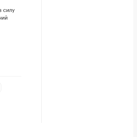
в силу
чий