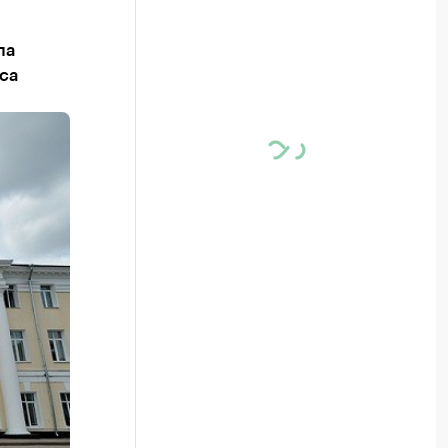
ла
са