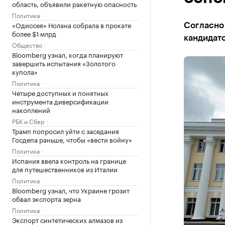
область, объявили ракетную опасность
Политика
«Одиссея» Нолана собрала в прокате
Согласно 
более $1 млрд
кандидато
Общество
Bloomberg узнал, когда планируют
завершить испытания «Золотого
купола»
Политика
Четыре доступных и понятных
инструмента диверсификации
накоплений
РБК и Сбер
Трамп попросил уйти с заседания
Госдепа раньше, чтобы «вести войну»
Политика
Испания ввела контроль на границе
для путешественников из Италии
Политика
Bloomberg узнал, что Украине грозит
обвал экспорта зерна
Политика
Экспорт синтетических алмазов из