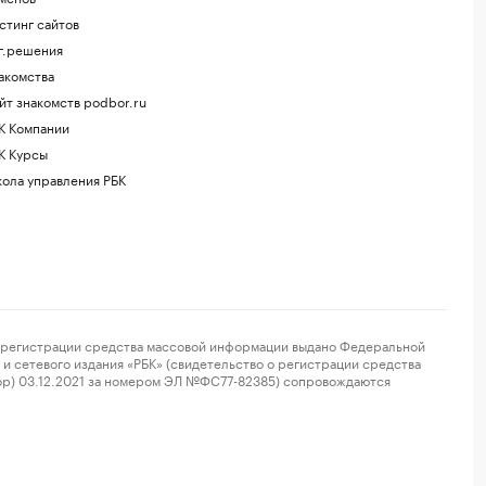
стинг сайтов
г.решения
акомства
йт знакомств podbor.ru
К Компании
К Курсы
ола управления РБК
регистрации средства массовой информации выдано Федеральной
и сетевого издания «РБК» (свидетельство о регистрации средства
ор) 03.12.2021 за номером ЭЛ №ФС77-82385) сопровождаются