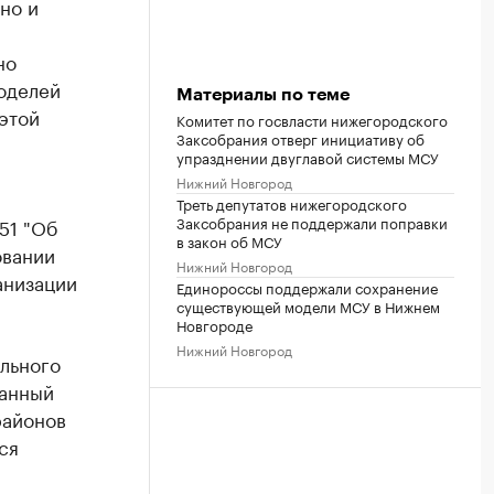
но и
но
оделей
Материалы по теме
этой
Комитет по госвласти нижегородского
Заксобрания отверг инициативу об
упразднении двуглавой системы МСУ
Нижний Новгород
Треть депутатов нижегородского
Заксобрания не поддержали поправки
51 "Об
в закон об МСУ
овании
Нижний Новгород
анизации
Единороссы поддержали сохранение
существующей модели МСУ в Нижнем
Новгороде
Нижний Новгород
льного
данный
районов
ся