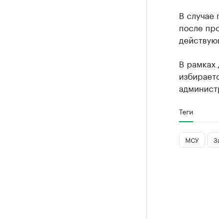
В случае 
после пр
действую
В рамках
избираетс
администр
Теги
МСУ
З