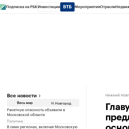
Подписка на РБК
Инвестиции
Мероприятия
Отрасли
Недви
РБК Курсы
РБК Life
Тренды
Визионеры
Национальные проекты
Горо
Газета
Спецпроекты СПб
Конференции СПб
Спецпроекты
Проверк
Нижний Нов
Все новости
Н.Новгород
Весь мир
Глав
Ракетную опасность объявили в
Московской области
пред
Политика
В семи регионах, включая Московскую
осно