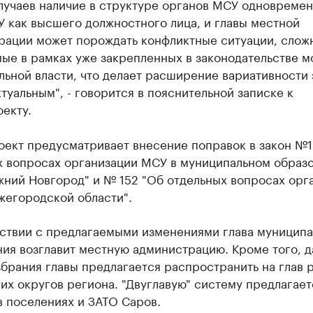
лучаев наличие в структуре органов МСУ одновремен
 как высшего должностного лица, и главы местной
рации может порождать конфликтные ситуации, слож
ые в рамках уже закрепленных в законодательстве м
ьной власти, что делает расширение вариативности 
туальным", - говорится в пояснительной записке к
екту.
оект предусматривает внесение поправок в закон №1
х вопросах организации МСУ в муниципальном образ
жний Новгород" и № 152 "Об отдельных вопросах орг
жегородской области".
тствии с предлагаемыми изменениями глава муниципа
ния возглавит местную администрацию. Кроме того, 
брания главы предлагается распространить на глав 
их округов региона. "Двуглавую" систему предлагает
в поселениях и ЗАТО Саров.