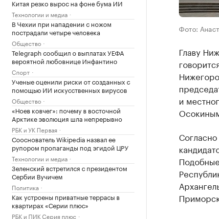
Китая резко вырос на фоне бума ИИ
Технологии и медиа
В Чехии при нападении с ножом
Фото: Анас
пострадали четыре человека
Общество
Главу Ни
Telegraph сообщил о выплатах УЕФА
вероятной любовнице Инфантино
говорится
Спорт
Нижегоро
Ученые оценили риски от созданных с
председа
помощью ИИ искусственных вирусов
и местно
Общество
«Ноев ковчег»: почему в восточной
Осокиным
Арктике эволюция шла непрерывно
РБК и УК Первая
Согласно 
Сооснователь Wikipedia назвал ее
кандидато
рупором пропаганды под эгидой ЦРУ
Технологии и медиа
Подобные
Зеленский встретился с президентом
Республи
Сербии Вучичем
Архангель
Политика
Приморск
Как устроены приватные террасы в
квартирах «Серии плюс»
РБК и ПИК Серия плюс