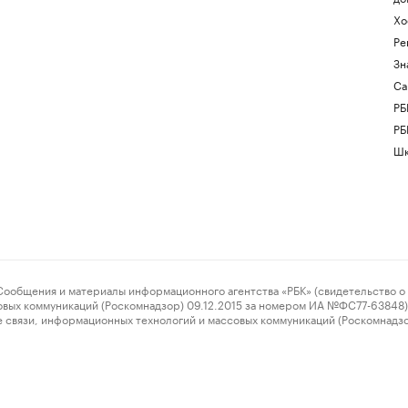
Хо
Ре
Зн
Са
РБ
РБ
Шк
ения и материалы информационного агентства «РБК» (свидетельство о 
овых коммуникаций (Роскомнадзор) 09.12.2015 за номером ИА №ФС77-63848) 
 связи, информационных технологий и массовых коммуникаций (Роскомнадз