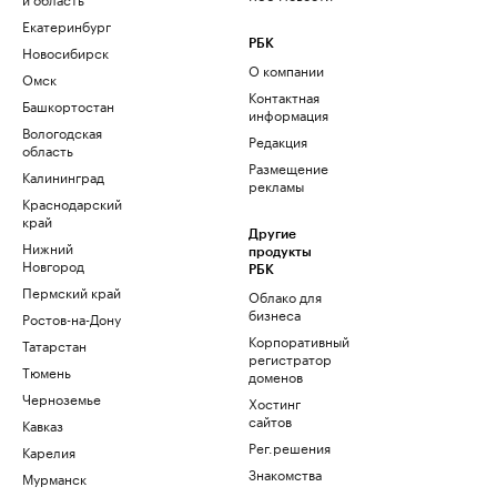
Екатеринбург
РБК
Новосибирск
О компании
Омск
Контактная
Башкортостан
информация
Вологодская
Редакция
область
Размещение
Калининград
рекламы
Краснодарский
край
Другие
Нижний
продукты
Новгород
РБК
Пермский край
Облако для
бизнеса
Ростов-на-Дону
Корпоративный
Татарстан
регистратор
Тюмень
доменов
Черноземье
Хостинг
сайтов
Кавказ
Рег.решения
Карелия
Знакомства
Мурманск