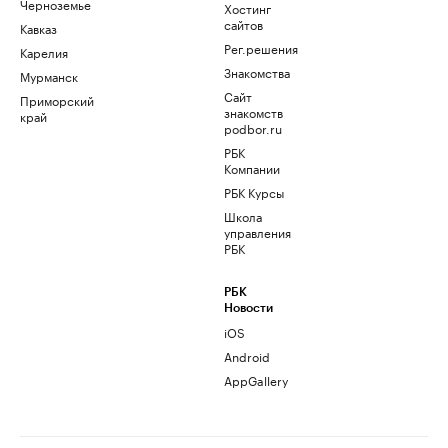
Черноземье
Хостинг
сайтов
Кавказ
Рег.решения
Карелия
Знакомства
Мурманск
Сайт
Приморский
знакомств
край
podbor.ru
РБК
Компании
РБК Курсы
Школа
управления
РБК
РБК
Новости
iOS
Android
AppGallery