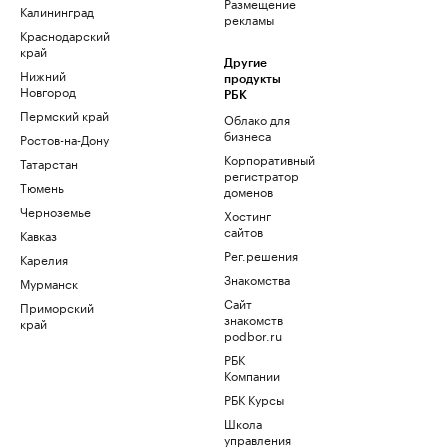
Размещение
Калининград
рекламы
Краснодарский
край
Другие
Нижний
продукты
Новгород
РБК
Пермский край
Облако для
бизнеса
Ростов-на-Дону
Корпоративный
Татарстан
регистратор
Тюмень
доменов
Черноземье
Хостинг
сайтов
Кавказ
Рег.решения
Карелия
Знакомства
Мурманск
Сайт
Приморский
знакомств
край
podbor.ru
РБК
Компании
РБК Курсы
Школа
управления