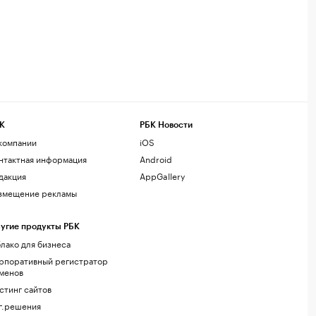
К
РБК Новости
компании
iOS
нтактная информация
Android
дакция
AppGallery
змещение рекламы
угие продукты РБК
лако для бизнеса
рпоративный регистратор
менов
стинг сайтов
г.решения