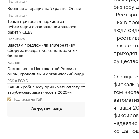
Политика
бизнесу 
Военная операция на Украине. Онлайн
"Ресторат
Политика
них в про
Трамп пригрозил тюрьмой за
публикации о сокращении запасов
люди сидя
ракет у США
простаива
Политика
некоторые
Властям предложили альтернативу
сбору за возврат железнодорожных
приходят 
билетов
существо
Бизнес
Гастрогид по Центральной России:
сыры, крокодилы и органический сидр
Отрицате
РБК и РСХБ
фискальну
Как микробизнесу принимать оплату от
том числ
зарубежных заказчиков в 2026-м
автомати
Подписка на РБК
января 2
Загрузить еще
фиксирова
надеялись
когда под