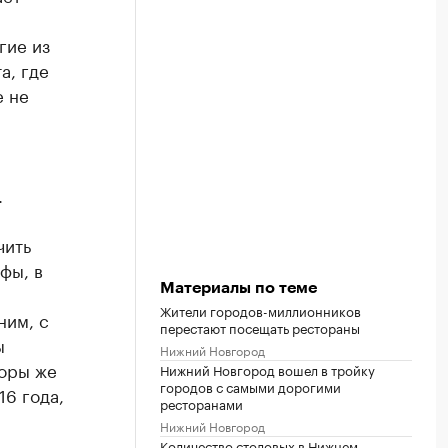
гие из
а, где
е не
.
чить
фы, в
Материалы по теме
Жители городов-миллионников
ним, с
перестают посещать рестораны
ы
Нижний Новгород
торы же
Нижний Новгород вошел в тройку
городов с самыми дорогими
16 года,
ресторанами
Нижний Новгород
Количество столовых в Нижнем