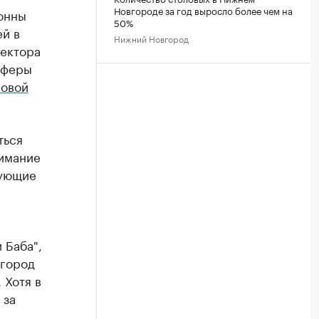
Новгороде за год выросло более чем на
онны
50%
ей в
Нижний Новгород
ректора
сферы
овой
ться
нимание
зующие
 Баба",
вгород
 Хотя в
 за