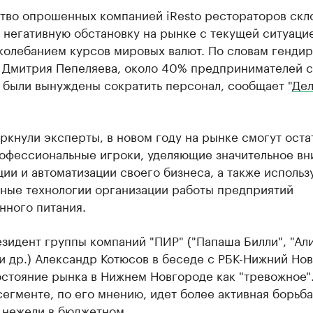
тво опрошенных компанией iResto рестораторов скл
 негативную обстановку на рынке с текущей ситуаци
 колебанием курсов мировых валют. По словам генди
 Дмитрия Пепеляева, около 40% предпринимателей 
 были вынуждены сократить персонал, сообщает "
Дел
ркнули эксперты, в новом году на рынке смогут оста
рофессиональные игроки, уделяющие значительное в
ии и автоматизации своего бизнеса, а также исполь
ные технологии организации работы предприятий
нного питания.
зидент группы компаний "ПИР" ("Папаша Билли", "Али
и др.) Александр Котюсов в беседе с РБК-Нижний Но
стояние рынка в Нижнем Новгороде как "тревожное".
егменте, по его мнению, идет более активная борьба
 нежели в бюджетном.