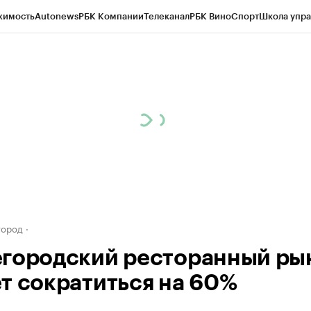
жимость
Autonews
РБК Компании
Телеканал
РБК Вино
Спорт
Школа упра
д
Стиль
Крипто
РБК Бизнес-среда
Дискуссионный клуб
Исследования
К
а контрагентов
Политика
Экономика
Бизнес
Технологии и медиа
Фина
город
городский ресторанный ры
т сократиться на 60%