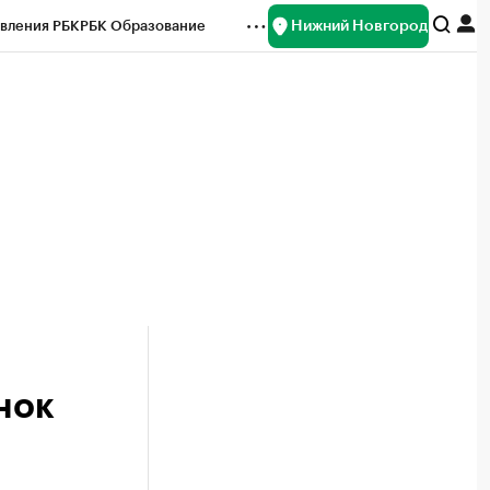
Нижний Новгород
вления РБК
РБК Образование
редитные рейтинги
Франшизы
нсы
Рынок наличной валюты
нок