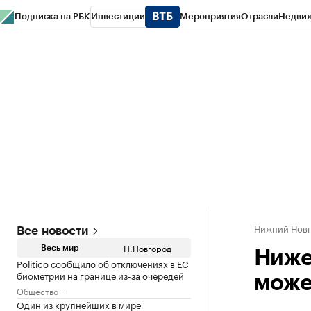
Подписка на РБК
Инвестиции
Мероприятия
Отрасли
Недви
РБК Курсы
РБК Life
Тренды
Визионеры
Национальные проекты
Горо
Газета
Спецпроекты СПб
Конференции СПб
Спецпроекты
Проверк
Нижний Нов
Все новости
Н.Новгород
Весь мир
Ниже
Politico сообщило об отключениях в ЕС
биометрии на границе из-за очередей
може
Общество
Один из крупнейших в мире