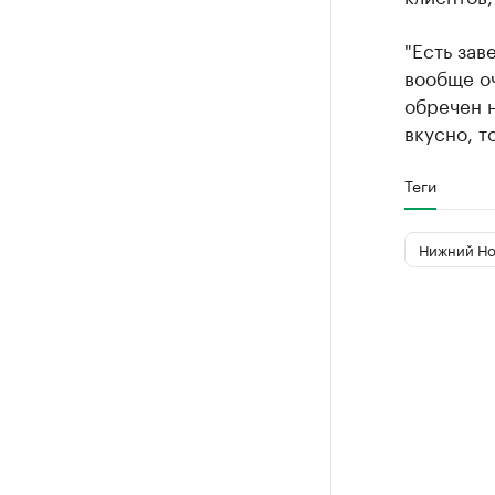
"Есть зав
вообще оч
обречен н
вкусно, т
Теги
Нижний Но