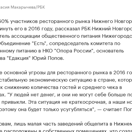
тасия Макарычева/РБК
60% участников ресторанного рынка Нижнего Новго
инуть его в 2016 году, рассказал РБК-Нижний Новгор
тель ассоциации общественного питания Нижегород
бъединение "Есть", сопредседатель комитета по
нному питанию в НКО "Опора России", основатель
ва "Едакция" Юрий Попов.
е основной угрозы для ресторанного рынка в 2016 го
стабильную экономическую ситуацию в стране, котор
к снижению количества гостей и среднего чека в
х. "У людей нет денег, и они не могут себе больше п
у привыкли. Эта ситуация не краткосрочная, а наши н
оэтому она будет только усугубляться", — считает По
овам, лишь малая часть заведений общепита в Нижне
е расположены в собственных помещениях, что созд