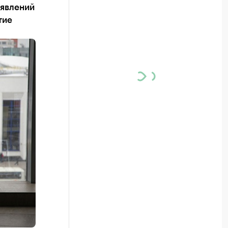
 явлений
тие