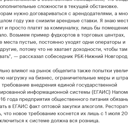
дополнительные сложности в текущей обстановке.
орам нужно договариваться с арендодателями, а мно
шлом году уже снизили арендные ставки. Я знаю мест
т и просто платят за коммуналку, лишь бы помещени
ло. Возьмем пример фудкортов в торговых центрах,
 места пустые, постоянно уходят одни операторы и
другие, потому что не хватает доходности, чтобы там
вать", — рассказал собеседник РБК-Нижний Новгород
льно влияют на рынок общепита также попытки увели
ю нагрузку на бизнес, ограничительные меры и штра
е требование внедрения единой государственной
зированной информационной системы (ЕГАИС) Напом
016 года предприятия общественного питания обязан
ть в ЕГАИС факт оптовой закупки алкоголя. Рестора
, что новое требование коснется их лишь с 1 июля 20
ключиться к системе должна вся розница.