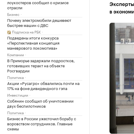
лоукостеров сообщил о кризисе
Эксперты 
отрасли
в эконом
Бизнес
Почему электромобили дешевеют
быстрее машин с ДВС
Подписка на РБК
Подведены итоги конкурса
«Перспективная концепция
маневрового локомотива»
Компании
В Приморье задержали подростков,
готовивших теракт на объекте
Росгвардии
Политика
Акции «Русагро» обвалились почти на
17% на фоне дивидендного гэпа
Инвестиции
Собянин сообщил об уничтожении
двух беспилотников
Политика
Бизнес в России ужесточил борьбу с
воровством сотрудников. Главные
схемы