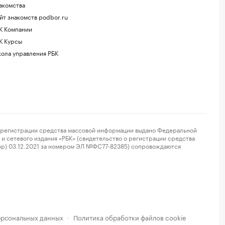
акомства
йт знакомств podbor.ru
К Компании
К Курсы
ола управления РБК
регистрации средства массовой информации выдано Федеральной
и сетевого издания «РБК» (свидетельство о регистрации средства
ор) 03.12.2021 за номером ЭЛ №ФС77-82385) сопровождаются
ерсональных данных
Политика обработки файлов cookie
·