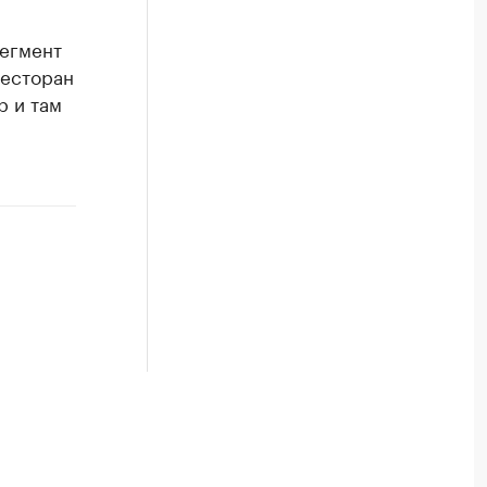
сегмент
ресторан
р и там