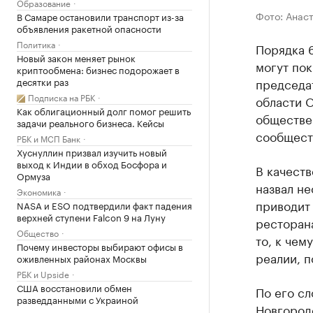
Образование
Фото: Анас
В Самаре остановили транспорт из-за
объявления ракетной опасности
Политика
Порядка 
Новый закон меняет рынок
могут пок
криптообмена: бизнес подорожает в
председа
десятки раз
Подписка на РБК
области О
Как облигационный долг помог решить
обществе
задачи реального бизнеса. Кейсы
сообщест
РБК и МСП Банк
Хуснуллин призвал изучить новый
выход к Индии в обход Босфора и
В качеств
Ормуза
назвал не
Экономика
приводит 
NASA и ESO подтвердили факт падения
верхней ступени Falcon 9 на Луну
ресторана
Общество
то, к чем
Почему инвесторы выбирают офисы в
реалии, п
оживленных районах Москвы
РБК и Upside
США восстановили обмен
По его сл
разведданными с Украиной
Новгород