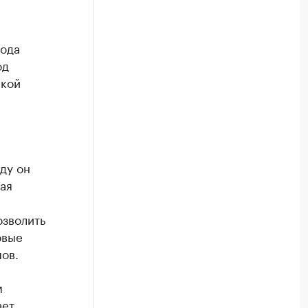
рода
од
ской
ду он
ая
озволить
овые
пов.
м
ает