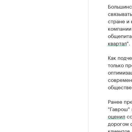
Большинс
связывать
стране и
компании
общепита
квартал
".
Как подче
только п
оптимизац
современ
обществе
Ранее пре
"Гаврош" 
оценил
со
дорогом с
клиентов,