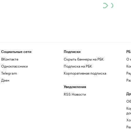
Социальные сети
Подписки
РБ
ВКонтакте
Скрыть баннеры на РБК
О 
Одноклассники
Подписка на РБК
Ко
Telegram
Корпоративная подписка
Ре
Дзен
Ра
Уведомления
RSS Новости
Др
Об
Ко
до
Хо
Ре