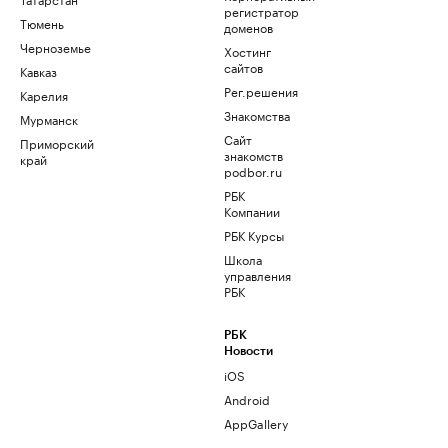
регистратор
Тюмень
доменов
Черноземье
Хостинг
сайтов
Кавказ
Рег.решения
Карелия
Знакомства
Мурманск
Сайт
Приморский
знакомств
край
podbor.ru
РБК
Компании
РБК Курсы
Школа
управления
РБК
РБК
Новости
iOS
Android
AppGallery