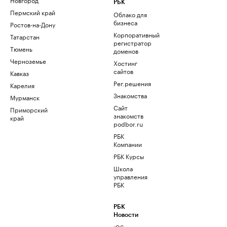
РБК
Пермский край
Облако для
бизнеса
Ростов-на-Дону
Корпоративный
Татарстан
регистратор
Тюмень
доменов
Черноземье
Хостинг
сайтов
Кавказ
Рег.решения
Карелия
Знакомства
Мурманск
Сайт
Приморский
знакомств
край
podbor.ru
РБК
Компании
РБК Курсы
Школа
управления
РБК
РБК
Новости
iOS