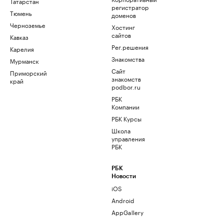
Татарстан
регистратор
Тюмень
доменов
Черноземье
Хостинг
сайтов
Кавказ
Рег.решения
Карелия
Знакомства
Мурманск
Сайт
Приморский
знакомств
край
podbor.ru
РБК
Компании
РБК Курсы
Школа
управления
РБК
РБК
Новости
iOS
Android
AppGallery